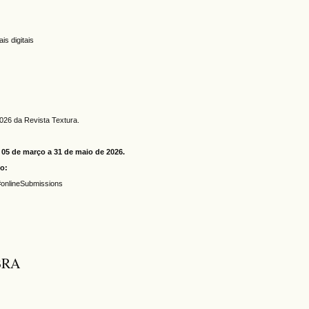
s
is digitais
2026 da Revista Textura.
 05 de março a 31 de maio de 2026.
xo:
s#onlineSubmissions
LBRA