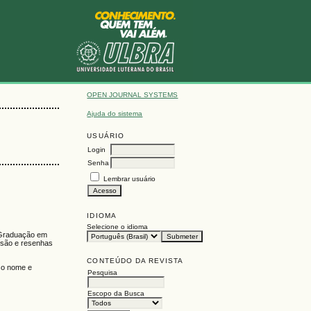
OPEN JOURNAL SYSTEMS
Ajuda do sistema
USUÁRIO
Login
Senha
Lembrar usuário
IDIOMA
Selecione o idioma
s Graduação em
visão e resenhas
CONTEÚDO DA REVISTA
sso nome e
Pesquisa
Escopo da Busca