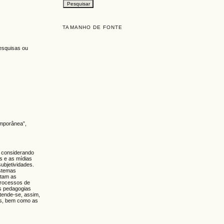
TAMANHO DE FONTE
pesquisas ou
emporânea”,
, considerando
is e as mídias
ubjetividades.
istemas
utam as
 processos de
as pedagogias
tende-se, assim,
ias, bem como as