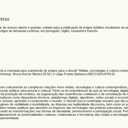
tras
l, de acesso aberto e gratuito, voltado para a publicação de artigos inéditos resultantes de 
rtigos de demanda contínua, em português, inglês, espanhol e francês.
rta a chamada para submissão de artigos para o dossiê “Mídias, tecnologias e cultura cont
a/Unesp), Bruna Rocha Silveira (IFSC) e Liége Freitas Barbosa (NECCSO/UFRGS).
isem criticamente as complexas relações entre mídias, tecnologias e cultura contemporânea
ial, política, educacional e cultural. Parte-se do entendimento de que as tecnologias digita
da produção de sentidos, da organização das experiências cotidianas e da constituição de s
atizem como dispositivos técnicos, plataformas digitais, algoritmos, redes sociais e ecoss
tar, ensinar, aprender e compreender o mundo. O dossiê busca contemplar estudos que disc
imes de visibilidade e invisibilidade, as disputas por legitimidade discursiva, bem como os
 bem-vindas análises que abordem os impactos das tecnologias nas práticas educativas, n
ndo as transformações nas formas de identidade, pertencimento e participação social. Pre
ltaneamente as potencialidades criativas, colaborativas e formativas das mídias e tecnolog
emporaneidade.