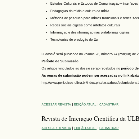
Estudos Culturais e Estudos de Comunicação – interface
Pedagogias da mídia e cultura da mídia
Métodos de pesquisa para mídias tradicionais e redes socia
Redes sociais digitais como artefatos culturais
Informação e desinformação nas plataformas digitais
Tecnologias de produção do Eu
O dossiê será publicado no volume 28, número 74 (mai/jun) de 
Período de Submissão
Os artigos vinculados ao dossiê serão recebidos no
período de
As regras de submissão podem ser acessadas no link abai
http://www.periodicos.ulbra.br/index.php/txra/about/submission
|
|
ACESSAR REVISTA
EDIÇÃO ATUAL
CADASTRAR
Revista de Iniciação Científica da U
|
|
ACESSAR REVISTA
EDIÇÃO ATUAL
CADASTRAR