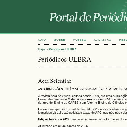
CAPA
SOBRE
ACESSO
CADASTRO
PES
Capa
>
Periódicos ULBRA
Periódicos ULBRA
Acta Scientiae
AS SUBMISSÕES ESTÃO SUSPENSAS ATÉ FEVEREIRO DE 20
A revista
Acta Scientiae
, editada desde 1999, era uma publicaçã
Ensino de Ciências e Matemática,
com conceito A1
, segundo a
da área de Ensino da CAPES, com foco no Ensino de Ciências e
Informamos que sites fraudulentos, https://periodicos-ulbrabr.or
identidade visual e até solicitado taxas de APC, que nós não c
Edição temática 2027:
Inovação no ensino e na formação doc
Atualizado em 01 de agosto de 2026