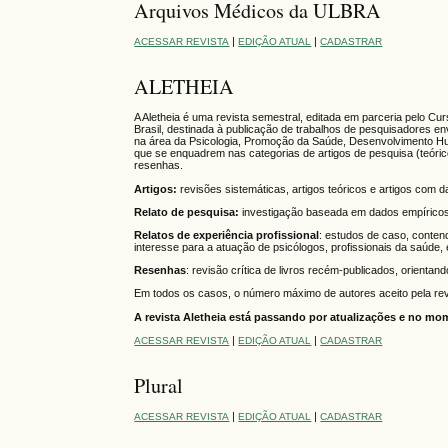
Arquivos Médicos da ULBRA
|
|
ACESSAR REVISTA
EDIÇÃO ATUAL
CADASTRAR
ALETHEIA
A Aletheia é uma revista semestral, editada em parceria pelo 
Brasil, destinada à publicação de trabalhos de pesquisadores 
na área da Psicologia, Promoção da Saúde, Desenvolvimento Huma
que se enquadrem nas categorias de artigos de pesquisa (teóricos
resenhas.
Artigos:
revisões sistemáticas, artigos teóricos e artigos com da
Relato de pesquisa:
investigação baseada em dados empíricos, u
Relatos de experiência profissional
: estudos de caso, conten
interesse para a atuação de psicólogos, profissionais da saúde,
Resenhas
: revisão crítica de livros recém-publicados, orientand
Em todos os casos, o número máximo de autores aceito pela revi
A revista Aletheia está passando por atualizações e no m
|
|
ACESSAR REVISTA
EDIÇÃO ATUAL
CADASTRAR
Plural
|
|
ACESSAR REVISTA
EDIÇÃO ATUAL
CADASTRAR