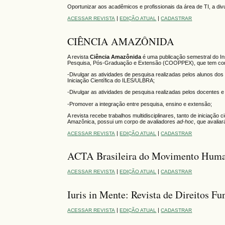
Oportunizar aos acadêmicos e profissionais da área de TI, a div
|
|
ACESSAR REVISTA
EDIÇÃO ATUAL
CADASTRAR
CIÊNCIA AMAZÔNIDA
A revista
Ciência Amazônida
é uma publicação semestral do In
Pesquisa, Pós-Graduação e Extensão (COOPPEX), que tem com
-Divulgar as atividades de pesquisa realizadas pelos alunos do
Iniciação Científica do ILES/ULBRA;
-Divulgar as atividades de pesquisa realizadas pelos docentes 
-Promover a integração entre pesquisa, ensino e extensão;
A revista recebe trabalhos multidisciplinares, tanto de iniciaçã
Amazônica, possui um corpo de avaliadores
ad-hoc
, que avalia
|
|
ACESSAR REVISTA
EDIÇÃO ATUAL
CADASTRAR
ACTA Brasileira do Movimento Hum
|
|
ACESSAR REVISTA
EDIÇÃO ATUAL
CADASTRAR
Iuris in Mente: Revista de Direitos Fu
|
|
ACESSAR REVISTA
EDIÇÃO ATUAL
CADASTRAR