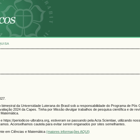
QUISA
27.
o bimestral da Universidade Luterana do Brasil sob a responsabilidade do Programa de Pó
valiação 2024 da Capes. Tinha por Missão divulgar trabalhos de pesquisa científica e de re
 Matemática.
g e https://periodicos-ulbrabra.org, estiveram se passando pela Acta Scientiae, utilizando no
obramos. Aconselhamos cautela para evitar serem enganados por sites semelhantes.
ente em Ciências e Matemática
(maiores informações AQUI)