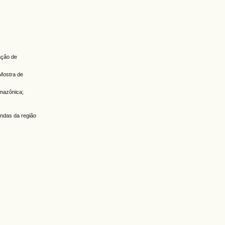
ação de
 Mostra de
amazônica;
undas da região