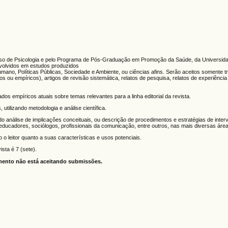
Curso de Psicologia e pelo Programa de Pós-Graduação em Promoção da Saúde, da Universid
envolvidos em estudos produzidos
no, Políticas Públicas, Sociedade e Ambiente, ou ciências afins. Serão aceitos somente tr
 ou empíricos), artigos de revisão sistemática, relatos de pesquisa, relatos de experiência 
dos empíricos atuais sobre temas relevantes para a linha editorial da revista.
tilizando metodologia e análise científica.
do análise de implicações conceituais, ou descrição de procedimentos e estratégias de inte
 educadores, sociólogos, profissionais da comunicação, entre outros, nas mais diversas áre
o o leitor quanto a suas características e usos potenciais.
sta é 7 (sete).
omento não está aceitando submissões.