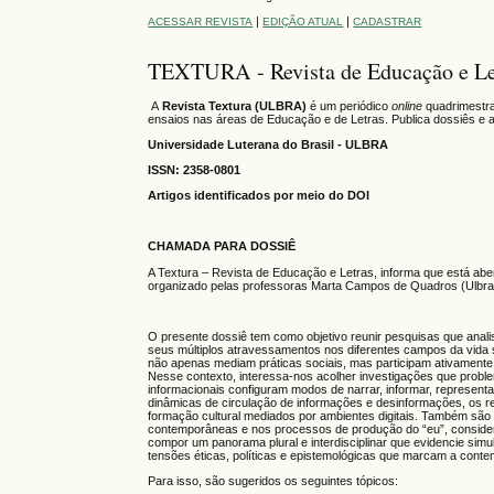
|
|
ACESSAR REVISTA
EDIÇÃO ATUAL
CADASTRAR
TEXTURA - Revista de Educação e Le
A
Revista
Textura (ULBRA)
é um periódico
online
quadrimestra
ensaios nas áreas de Educação e de Letras. Publica dossiês e a
Universidade Luterana do Brasil - ULBRA
ISSN: 2358-0801
Artigos identificados por meio do DOI
CHAMADA PARA DOSSIÊ
A Textura – Revista de Educação e Letras, informa que está abe
organizado pelas professoras Marta Campos de Quadros (Ulbr
O presente dossiê tem como objetivo reunir pesquisas que anal
seus múltiplos atravessamentos nos diferentes campos da vida soc
não apenas mediam práticas sociais, mas participam ativamente 
Nesse contexto, interessa-nos acolher investigações que problem
informacionais configuram modos de narrar, informar, represen
dinâmicas de circulação de informações e desinformações, os reg
formação cultural mediados por ambientes digitais. Também são
contemporâneas e nos processos de produção do “eu”, considera
compor um panorama plural e interdisciplinar que evidencie simu
tensões éticas, políticas e epistemológicas que marcam a cont
Para isso, são sugeridos os seguintes tópicos: