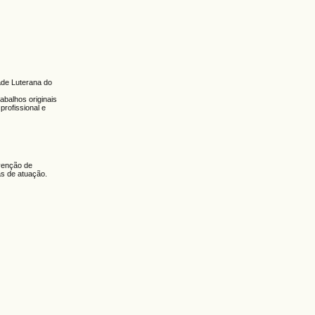
ade Luterana do
abalhos originais
profissional e
rvenção de
as de atuação.