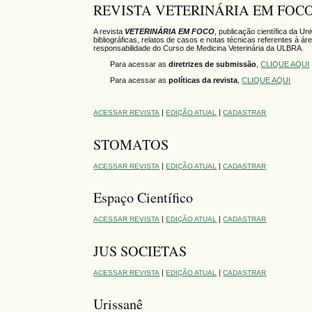
REVISTA VETERINÁRIA EM FOC
A revista
VETERINÁRIA EM FOCO
, publicação científica da Un
bibliográficas, relatos de casos e notas técnicas referentes à á
responsabilidade do Curso de Medicina Veterinária da ULBRA.
Para acessar as
diretrizes de submissão
,
CLIQUE AQUI
Para acessar as
políticas da revista
,
CLIQUE AQUI
|
|
ACESSAR REVISTA
EDIÇÃO ATUAL
CADASTRAR
STOMATOS
|
|
ACESSAR REVISTA
EDIÇÃO ATUAL
CADASTRAR
Espaço Científico
|
|
ACESSAR REVISTA
EDIÇÃO ATUAL
CADASTRAR
JUS SOCIETAS
|
|
ACESSAR REVISTA
EDIÇÃO ATUAL
CADASTRAR
Urissanê