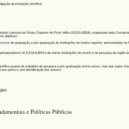
ulgação da produção científica.
stituto Luterano de Ensino Superior de Porto Velho (ILES/ULBRA), organizado pela Coorden
o objetivos:
s cursos de graduação e pós-graduação de instituições de ensino superior, apresentadas na
e pesquisadores do ILES/ULBRA e de outras instituições de ensino e de pesquisa da região 
o científica quanto de trabalhos de pesquisa e pós-graduação stricto sensu, mas que sejam ori
rá aos pares e sem identificação dos autores.
ano
ndamentais e Políticas Públicas