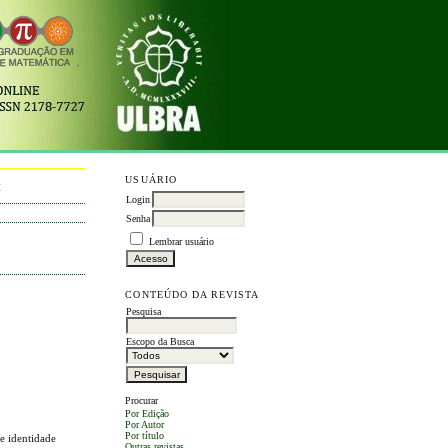
USUÁRIO
M
Login
Senha
Lembrar usuário
CONTEÚDO DA REVISTA
Pesquisa
Escopo da Busca
Procurar
Por Edição
Por Autor
Por título
 e identidade
Outras revistas