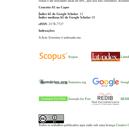
visual e até solicitado taxas de APC, que nós não cobramos. Aconse
Conceito A1 na Capes
Índice h5 do Google Scholar
: 15
Índice mediana h5 do Google Scholar
:18
e
ISSN
: 2178-7727
Indexações:
A
Acta Scientiae
é indexada em:
Scopus
Latin
Sumarios.org
Googl
Journals for Free
REDI
Todos os trabalhos publicados aqui estão sob uma licença
Creative 