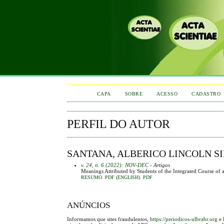
CAPA
SOBRE
ACESSO
CADASTRO
PERFIL DO AUTOR
SANTANA, ALBERICO LINCOLN SI
v. 24, n. 6 (2022): NOV-DEC
- Artigos
Meanings Attributed by Students of the Integrated Course of 
RESUMO
PDF (ENGLISH)
PDF
ANÚNCIOS
Informamos que sites fraudulentos,
https://periodicos-ulbrabr.org
e