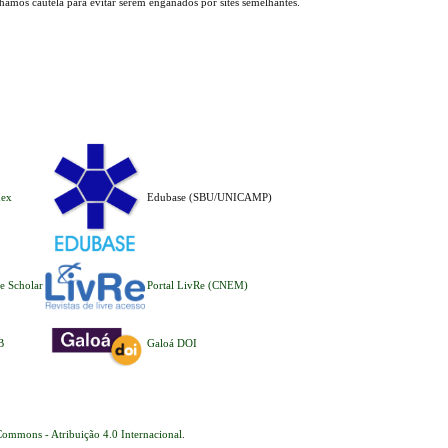
lhamos cautela para evitar serem enganados por sites semelhantes.
dex
Edubase (SBU/UNICAMP)
e Scholar
Portal LivRe (CNEM)
B
Galoá DOI
Commons - Atribuição 4.0 Internacional
.