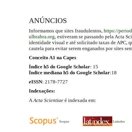
ANÚNCIOS
Informamos que sites fraudulentos,
https://perio
ulbrabra.org
, estiveram se passando pela Acta Sc
identidade visual e até solicitado taxas de APC
cautela para evitar serem enganados por sites se
Conceito A1 na Capes
Índice h5 do Google Scholar
: 15
Índice mediana h5 do Google Scholar
:18
e
ISSN
: 2178-7727
Indexações:
A
Acta Scientiae
é indexada em:
Scopus
Latindex