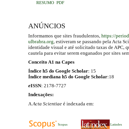
RESUMO
PDF
ANÚNCIOS
Informamos que sites fraudulentos,
https://perio
ulbrabra.org
, estiveram se passando pela Acta Sc
identidade visual e até solicitado taxas de APC
cautela para evitar serem enganados por sites se
Conceito A1 na Capes
Índice h5 do Google Scholar
: 15
Índice mediana h5 do Google Scholar
:18
e
ISSN
: 2178-7727
Indexações:
A
Acta Scientiae
é indexada em:
Scopus
Latindex