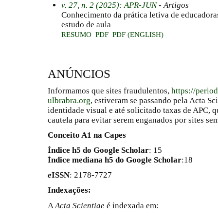
v. 27, n. 2 (2025): APR-JUN
- Artigos
Conhecimento da prática letiva de educadora
estudo de aula
RESUMO
PDF
PDF (ENGLISH)
ANÚNCIOS
Informamos que sites fraudulentos,
https://perio
ulbrabra.org
, estiveram se passando pela Acta Sc
identidade visual e até solicitado taxas de APC
cautela para evitar serem enganados por sites se
Conceito A1 na Capes
Índice h5 do Google Scholar
: 15
Índice mediana h5 do Google Scholar
:18
e
ISSN
: 2178-7727
Indexações:
A
Acta Scientiae
é indexada em: