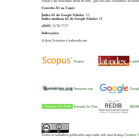
visual e até solicitado taxas de APC, que nós não cobramos. Aconse
Conceito A1 na Capes
Índice h5 do Google Scholar
: 15
Índice mediana h5 do Google Scholar
:18
e
ISSN
: 2178-7727
Indexações:
A
Acta Scientiae
é indexada em:
Scopus
Latin
Sumarios.org
Googl
Journals for Free
REDI
Todos os trabalhos publicados aqui estão sob uma licença
Creative 