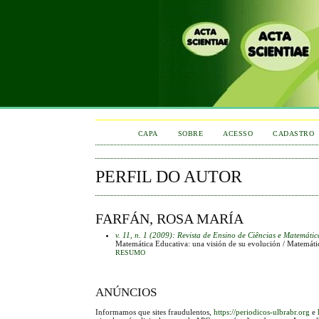
CAPA
SOBRE
ACESSO
CADASTRO
PERFIL DO AUTOR
FARFÁN, ROSA MARÍA
v. 11, n. 1 (2009): Revista de Ensino de Ciências e Matemátic
Matemática Educativa: una visión de su evolución / Matemáti
RESUMO
ANÚNCIOS
Informamos que sites fraudulentos,
https://periodicos-ulbrabr.org
e