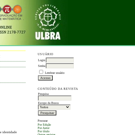
USUÁRIO
M
Login
Senha
Lembrar usuário
CONTEÚDO DA REVISTA
Pesquisa
Escopo da Busca
Procurar
Por Edição
Por Autor
Por título
 e identidade
Outras revistas