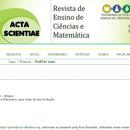
PESQUISA
ATUAL
ANTERIORES
NOTÍCIAS
ULBRA
PPGECI
Capa
>
Pesquisa
>
Perfil do autor
a
- Artigos
ca Educativa: uma visão de sua evolução
https://periodicos-ulbrabra.org
, estiveram se passando pela Acta Scientiae, utilizando nosso nome