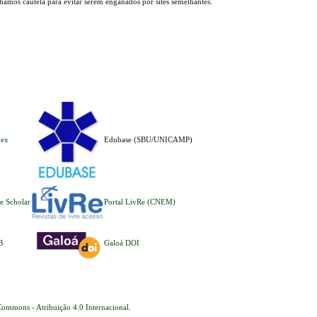
lhamos cautela para evitar serem enganados por sites semelhantes.
dex
Edubase (SBU/UNICAMP)
e Scholar
Portal LivRe (CNEM)
B
Galoá DOI
Commons - Atribuição 4.0 Internacional
.