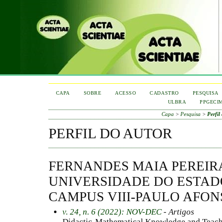
CAPA
SOBRE
ACESSO
CADASTRO
PESQUISA
ULBRA
PPGECI
Capa
>
Pesquisa
>
Perfil
PERFIL DO AUTOR
FERNANDES MAIA PEREIR
UNIVERSIDADE DO ESTAD
CAMPUS VIII-PAULO AFON
v. 24, n. 6 (2022): NOV-DEC
- Artigos
Didactic-Mathematical Knowledge and Teache