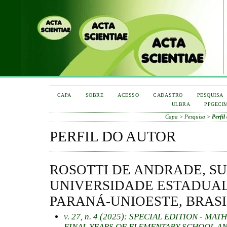
CAPA
SOBRE
ACESSO
CADASTRO
PESQUISA
ULBRA
PPGECI
Capa
>
Pesquisa
>
Perfil
PERFIL DO AUTOR
ROSOTTI DE ANDRADE, SU
UNIVERSIDADE ESTADUAL
PARANÁ-UNIOESTE, BRAS
v. 27, n. 4 (2025): SPECIAL EDITION - M
FINAL YEARS OF ELEMENTARY SCHOOL A