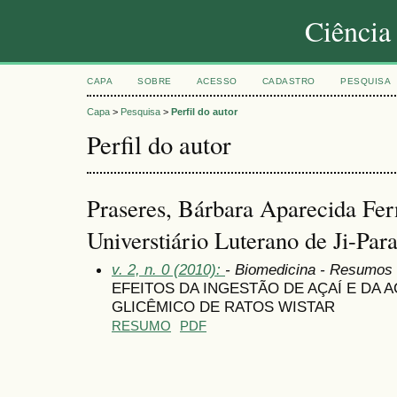
Ciência
CAPA
SOBRE
ACESSO
CADASTRO
PESQUISA
Capa
>
Pesquisa
>
Perfil do autor
Perfil do autor
Praseres, Bárbara Aparecida Fer
Universtiário Luterano de Ji-Par
v. 2, n. 0 (2010):
- Biomedicina - Resumos
EFEITOS DA INGESTÃO DE AÇAÍ E DA 
GLICÊMICO DE RATOS WISTAR
RESUMO
PDF