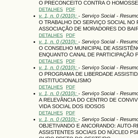
O PRECONCEITO CONTRA O HOMOSSE
DETALHES
PDF
v. 1, n. 0 (2010):
- Serviço Social - Resum
O TRABALHO DO SERVIÇO SOCIAL NO
ASSOCIAÇÃO DE MORADORES DO BAIR
DETALHES
PDF
v. 1, n. 0 (2010):
- Serviço Social - Resum
O CONSELHO MUNICIPAL DE ASSISTÊNC
ENQUANTO CANAL DE PARTICIPAÇÃO 
DETALHES
PDF
v. 1, n. 0 (2010):
- Serviço Social - Resum
O PROGRAMA DE LIBERDADE ASSISTID
INSTITUCIONALISMO
DETALHES
PDF
v. 1, n. 0 (2010):
- Serviço Social - Resum
A RELEVÂNCIA DO CENTRO DE CONVIVÊ
VIDA SOCIAL DOS IDOSOS
DETALHES
PDF
v. 1, n. 0 (2010):
- Serviço Social - Resum
OBJETIVANDO E ANCORANDO: AUTO-
ASSISTENTES SOCIAIS DO NÚCLEO PS