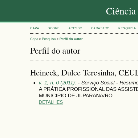
Ciência
CAPA
SOBRE
ACESSO
CADASTRO
PESQUISA
Capa
>
Pesquisa
>
Perfil do autor
Perfil do autor
Heineck, Dulce Teresinha, C
v. 1, n. 0 (2011):
- Serviço Social - Resum
A PRÁTICA PROFISSIONAL DAS ASSIS
MUNÍCIPIO DE JI-PARANÁ/RO
DETALHES