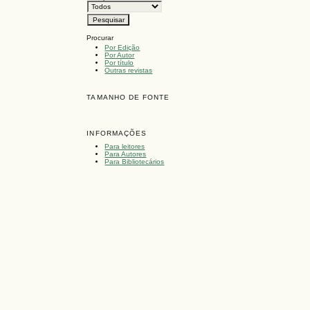
Procurar
Por Edição
Por Autor
Por título
Outras revistas
TAMANHO DE FONTE
INFORMAÇÕES
Para leitores
Para Autores
Para Bibliotecários