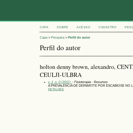
CAPA
SOBRE
ACESSO
CADASTRO
PES
Capa
>
Pesquisa
>
Perfil do autor
Perfil do autor
holton denny brown, alexandro,
CEULJI-ULBRA
v. 1, n. 0 (2011):
- Fisioterapia - Resumos
A PREVALENCIA DE DERMATITE POR ESCABIOSE NO 
DETALHES