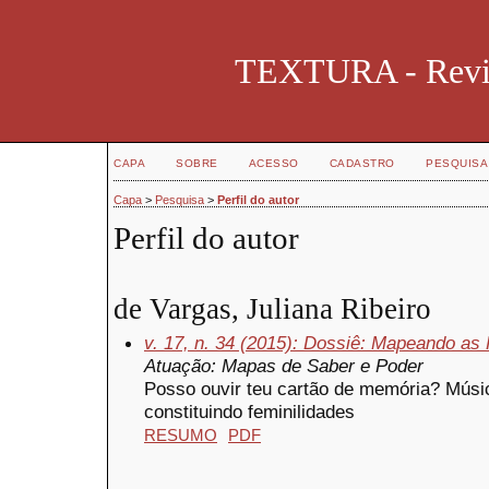
TEXTURA - Revist
CAPA
SOBRE
ACESSO
CADASTRO
PESQUISA
Capa
>
Pesquisa
>
Perfil do autor
Perfil do autor
de Vargas, Juliana Ribeiro
v. 17, n. 34 (2015): Dossiê: Mapeando as
Atuação: Mapas de Saber e Poder
Posso ouvir teu cartão de memória? Mús
constituindo feminilidades
RESUMO
PDF