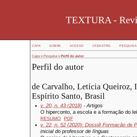
TEXTURA - Revist
CAPA
SOBRE
ACESSO
CADASTRO
PESQUISA
Capa
>
Pesquisa
>
Perfil do autor
Perfil do autor
de Carvalho, Letícia Queiroz, I
Espírito Santo, Brasil
v. 20, n. 43 (2018)
- Artigos
O hiperconto, a escola e a formação do leit
RESUMO
PDF
v. 22, n. 52 (2020): Dossiê Formação de 
inicial do professor de línguas