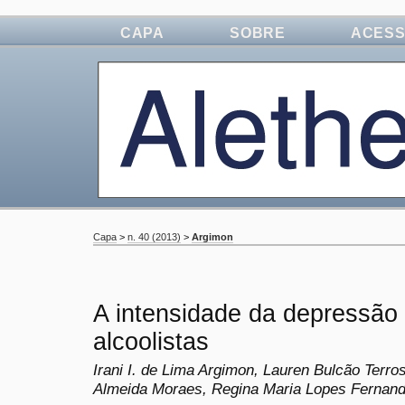
CAPA
SOBRE
ACES
Capa
>
n. 40 (2013)
>
Argimon
A intensidade da depressão 
alcoolistas
Irani I. de Lima Argimon, Lauren Bulcão Terro
Almeida Moraes, Regina Maria Lopes Fernand