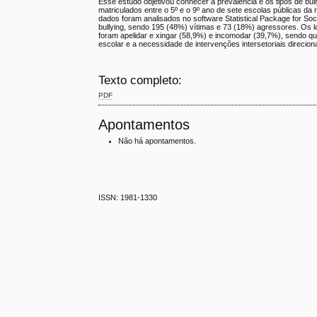
Esse estudo objetivou conhecer a prevalência e os tipos de bu
matriculados entre o 5º e o 9º ano de sete escolas públicas da 
dados foram analisados no software Statistical Package for S
bullying, sendo 195 (48%) vítimas e 73 (18%) agressores. Os l
foram apelidar e xingar (58,9%) e incomodar (39,7%), sendo qu
escolar e a necessidade de intervenções intersetoriais direc
Texto completo:
PDF
Apontamentos
Não há apontamentos.
ISSN: 1981-1330