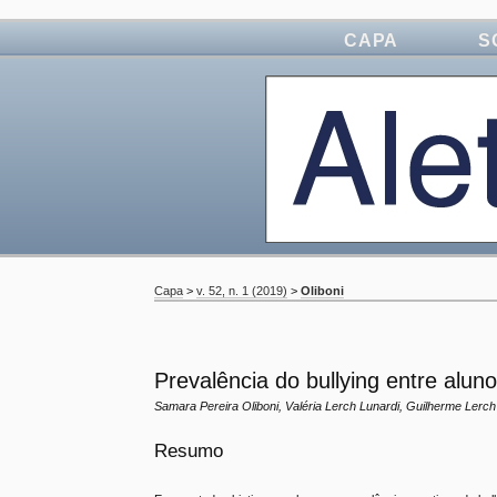
CAPA
S
Capa
>
v. 52, n. 1 (2019)
>
Oliboni
Prevalência do bullying entre alu
Samara Pereira Oliboni, Valéria Lerch Lunardi, Guilherme Lerch 
Resumo