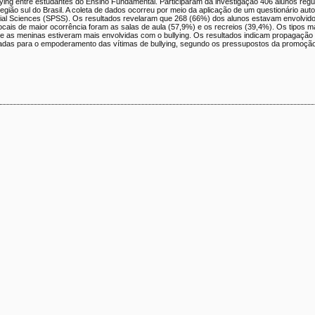
llying entre estudantes do Ensino Fundamental. Participaram da investigação 406 alunos reg
região sul do Brasil. A coleta de dados ocorreu por meio da aplicação de um questionário auto
ocial Sciences (SPSS). Os resultados revelaram que 268 (66%) dos alunos estavam envolvid
ocais de maior ocorrência foram as salas de aula (57,9%) e os recreios (39,4%). Os tipos m
e as meninas estiveram mais envolvidas com o bullying. Os resultados indicam propagação 
ionadas para o empoderamento das vítimas de bullying, segundo os pressupostos da promoçã