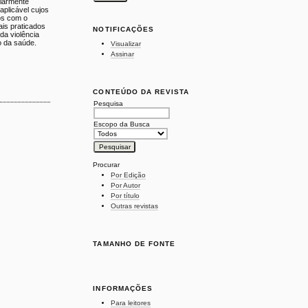
ularmente
aplicável cujos
os com o
ais praticados
NOTIFICAÇÕES
da violência
o da saúde.
Visualizar
Assinar
CONTEÚDO DA REVISTA
Pesquisa
Escopo da Busca
Procurar
Por Edição
Por Autor
Por título
Outras revistas
TAMANHO DE FONTE
INFORMAÇÕES
Para leitores