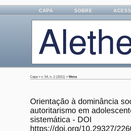
CAPA
SOBRE
ACES
Capa
>
v. 54, n. 2 (2021)
>
Mena
Orientação à dominância so
autoritarismo em adolescen
sistemática - DOI
https://doi.org/10.29327/22