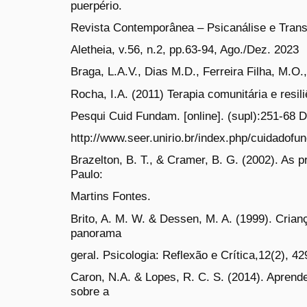
puerpério.
Revista Contemporânea – Psicanálise e Transd
Aletheia, v.56, n.2, pp.63-94, Ago./Dez. 2023
Braga, L.A.V., Dias M.D., Ferreira Filha, M.O
Rocha, I.A. (2011) Terapia comunitária e resil
Pesqui Cuid Fundam. [online]. (supl):251-68 
http://www.seer.unirio.br/index.php/cuidadofu
Brazelton, B. T., & Cramer, B. G. (2002). As p
Paulo:
Martins Fontes.
Brito, A. M. W. & Dessen, M. A. (1999). Crian
panorama
geral. Psicologia: Reflexão e Crítica,12(2), 42
Caron, N.A. & Lopes, R. C. S. (2014). Apren
sobre a