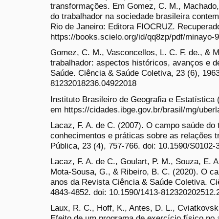
transformações. Em Gomez, C. M., Machado, J
do trabalhador na sociedade brasileira contem
Rio de Janeiro: Editora FIOCRUZ. Recupera
https://books.scielo.org/id/qq8zp/pdf/minayo
Gomez, C. M., Vasconcellos, L. C. F. de., & 
trabalhador: aspectos históricos, avanços e 
Saúde. Ciência & Saúde Coletiva, 23 (6), 196
81232018236.04922018
Instituto Brasileiro de Geografia e Estatísti
em https://cidades.ibge.gov.br/brasil/mg/uber
Lacaz, F. A. de C. (2007). O campo saúde do 
conhecimentos e práticas sobre as relações 
Pública, 23 (4), 757-766. doi: 10.1590/S010
Lacaz, F. A. de C., Goulart, P. M., Souza, E. A.
Mota-Sousa, G., & Ribeiro, B. C. (2020). O c
anos da Revista Ciência & Saúde Coletiva. Ci
4843-4852. doi: 10.1590/1413-812320202512
Laux, R. C., Hoff, K., Antes, D. L., Cviatkovsk
Efeito de um programa de exercício físico no 