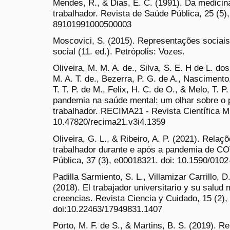
Mendes, R., & Dias, E. C. (1991). Da medicin
trabalhador. Revista de Saúde Pública, 25 (5)
89101991000500003
Moscovici, S. (2015). Representações sociais
social (11. ed.). Petrópolis: Vozes.
Oliveira, M. M. A. de., Silva, S. E. H de L. do
M. A. T. de., Bezerra, P. G. de A., Nascimento, 
T. T. P. de M., Felix, H. C. de O., & Melo, T. 
pandemia na saúde mental: um olhar sobre o 
trabalhador. RECIMA21 - Revista Científica Mul
10.47820/recima21.v3i4.1359
Oliveira, G. L., & Ribeiro, A. P. (2021). Relaç
trabalhador durante e após a pandemia de C
Pública, 37 (3), e00018321. doi: 10.1590/01
Padilla Sarmiento, S. L., Villamizar Carrillo, 
(2018). El trabajador universitario y su salud
creencias. Revista Ciencia y Cuidado, 15 (2),
doi:10.22463/17949831.1407
Porto, M. F. de S., & Martins, B. S. (2019). 