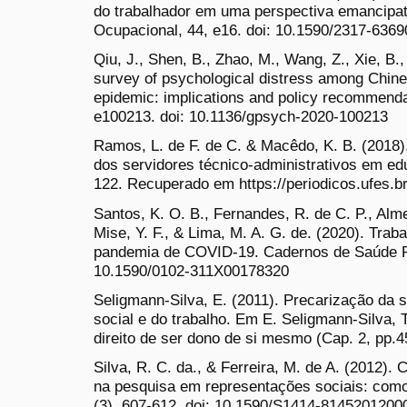
do trabalhador em uma perspectiva emancipató
Ocupacional, 44, e16. doi: 10.1590/2317-636
Qiu, J., Shen, B., Zhao, M., Wang, Z., Xie, B.,
survey of psychological distress among Chin
epidemic: implications and policy recommenda
e100213. doi: 10.1136/gpsych-2020-100213
Ramos, L. de F. de C. & Macêdo, K. B. (2018
dos servidores técnico-administrativos em e
122. Recuperado em https://periodicos.ufes.b
Santos, K. O. B., Fernandes, R. de C. P., Alme
Mise, Y. F., & Lima, M. A. G. de. (2020). Trab
pandemia de COVID-19. Cadernos de Saúde Púb
10.1590/0102-311X00178320
Seligmann-Silva, E. (2011). Precarização da 
social e do trabalho. Em E. Seligmann-Silva, 
direito de ser dono de si mesmo (Cap. 2, pp.4
Silva, R. C. da., & Ferreira, M. de A. (2012). 
na pesquisa em representações sociais: como,
(3), 607-612. doi: 10.1590/S1414-814520120