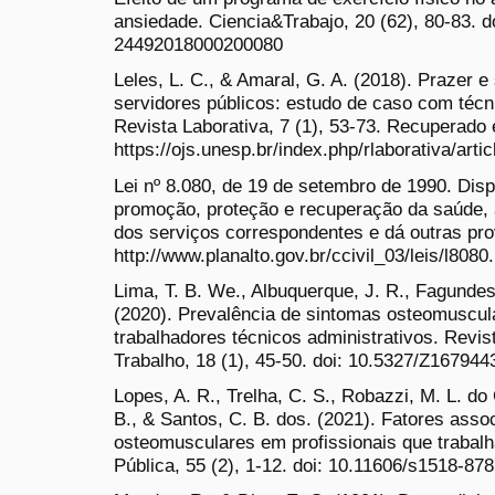
ansiedade. Ciencia&Trabajo, 20 (62), 80-83. d
24492018000200080
Leles, L. C., & Amaral, G. A. (2018). Prazer e
servidores públicos: estudo de caso com téc
Revista Laborativa, 7 (1), 53-73. Recuperado
https://ojs.unesp.br/index.php/rlaborativa/arti
Lei nº 8.080, de 19 de setembro de 1990. Dis
promoção, proteção e recuperação da saúde, 
dos serviços correspondentes e dá outras pr
http://www.planalto.gov.br/ccivil_03/leis/l8080
Lima, T. B. We., Albuquerque, J. R., Fagundes
(2020). Prevalência de sintomas osteomuscula
trabalhadores técnicos administrativos. Revis
Trabalho, 18 (1), 45-50. doi: 10.5327/Z16794
Lopes, A. R., Trelha, C. S., Robazzi, M. L. do 
B., & Santos, C. B. dos. (2021). Fatores ass
osteomusculares em profissionais que trabal
Pública, 55 (2), 1-12. doi: 10.11606/s1518-8