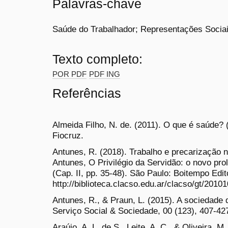
Palavras-chave
Saúde do Trabalhador; Representações Sociai
Texto completo:
POR PDF
PDF ING
Referências
Almeida Filho, N. de. (2011). O que é saúde? (
Fiocruz.
Antunes, R. (2018). Trabalho e precarização 
Antunes, O Privilégio da Servidão: o novo prol
(Cap. II, pp. 35-48). São Paulo: Boitempo Edi
http://biblioteca.clacso.edu.ar/clacso/gt/201
Antunes, R., & Praun, L. (2015). A sociedade
Serviço Social & Sociedade, 00 (123), 407-42
Araújo, A. L. de S., Leite, A. C., & Oliveira, 