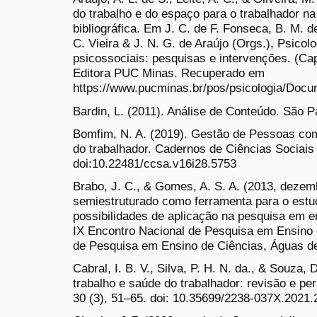
do trabalho e do espaço para o trabalhador n
bibliográfica. Em J. C. de F. Fonseca, B. M. de
C. Vieira & J. N. G. de Araújo (Orgs.), Psicol
psicossociais: pesquisas e intervenções. (Cap
Editora PUC Minas. Recuperado em
https://www.pucminas.br/pos/psicologia/Do
Bardin, L. (2011). Análise de Conteúdo. São P
Bomfim, N. A. (2019). Gestão de Pessoas co
do trabalhador. Cadernos de Ciências Sociais 
doi:10.22481/ccsa.v16i28.5753
Brabo, J. C., & Gomes, A. S. A. (2013, dezem
semiestruturado como ferramenta para o estu
possibilidades de aplicação na pesquisa em en
IX Encontro Nacional de Pesquisa em Ensino 
de Pesquisa em Ensino de Ciências, Águas de 
Cabral, I. B. V., Silva, P. H. N. da., & Souza,
trabalho e saúde do trabalhador: revisão e pe
30 (3), 51–65. doi: 10.35699/2238-037X.2021