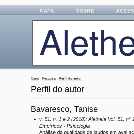
CAPA
SOBRE
ACES
Capa
>
Pesquisa
>
Perfil do autor
Perfil do autor
Bavaresco, Tanise
v. 51, n. 1 e 2 (2018): Aletheia Vol. 51, n° 
Empíricos - Psicologia
Análise da qualidade de laudos em avaliaç