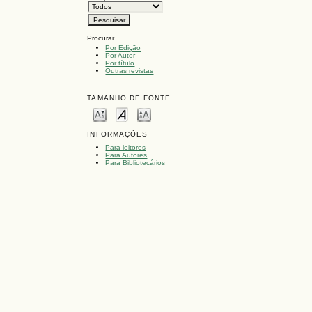
Procurar
Por Edição
Por Autor
Por título
Outras revistas
TAMANHO DE FONTE
INFORMAÇÕES
Para leitores
Para Autores
Para Bibliotecários