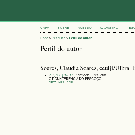
CAPA
SOBRE
ACESSO
CADASTRO
PES
Capa
>
Pesquisa
>
Perfil do autor
Perfil do autor
Soares, Claudia Soares, ceulji/Ulbra, 
v. 1, n. 0 (2010):
- Farmácia - Resumos
CIRCUNFERÊNCIA DO PESCOÇO
DETALHES
PDF