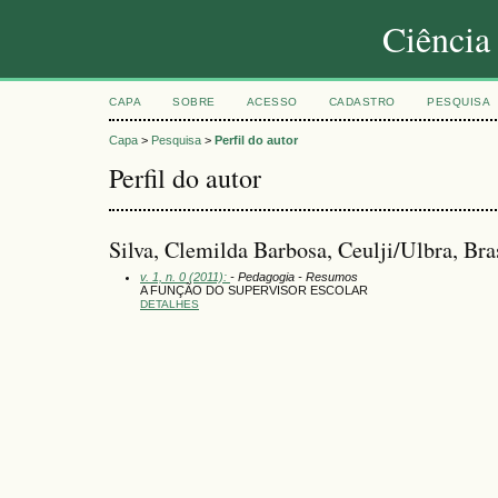
Ciência
CAPA
SOBRE
ACESSO
CADASTRO
PESQUISA
Capa
>
Pesquisa
>
Perfil do autor
Perfil do autor
Silva, Clemilda Barbosa, Ceulji/Ulbra, Bra
v. 1, n. 0 (2011):
- Pedagogia - Resumos
A FUNÇÃO DO SUPERVISOR ESCOLAR
DETALHES