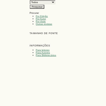
Procurar
Por Edição
Por Autor
Por título
Outras revistas
TAMANHO DE FONTE
INFORMAÇÕES
Para leitores
Para Autores
Para Bibliotecários