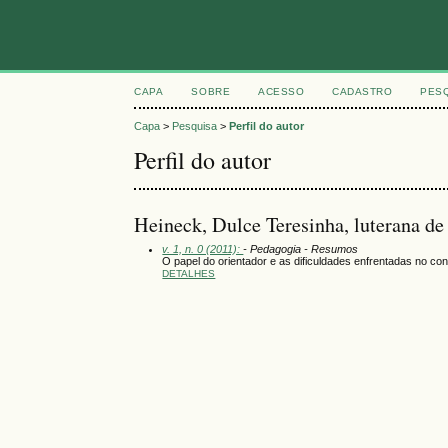
CAPA
SOBRE
ACESSO
CADASTRO
PES
Capa
>
Pesquisa
>
Perfil do autor
Perfil do autor
Heineck, Dulce Teresinha, luterana 
v. 1, n. 0 (2011):
- Pedagogia - Resumos
O papel do orientador e as dificuldades enfrentadas no co
DETALHES