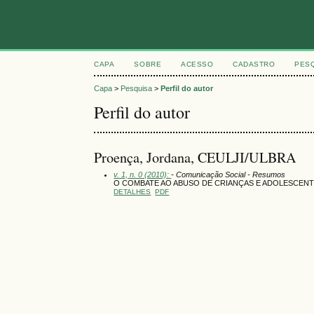
CAPA
SOBRE
ACESSO
CADASTRO
PES
Capa
>
Pesquisa
>
Perfil do autor
Perfil do autor
Proença, Jordana, CEULJI/ULBRA
v. 1, n. 0 (2010):
- Comunicação Social - Resumos
O COMBATE AO ABUSO DE CRIANÇAS E ADOLESCENTE
DETALHES
PDF