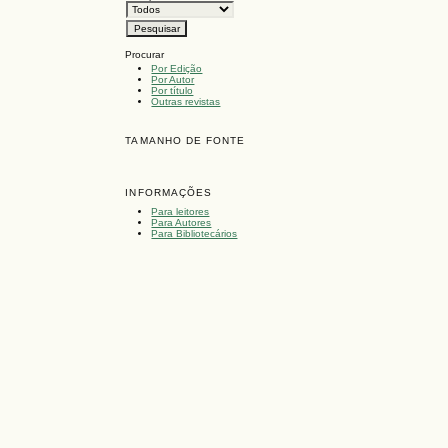
Procurar
Por Edição
Por Autor
Por título
Outras revistas
TAMANHO DE FONTE
INFORMAÇÕES
Para leitores
Para Autores
Para Bibliotecários