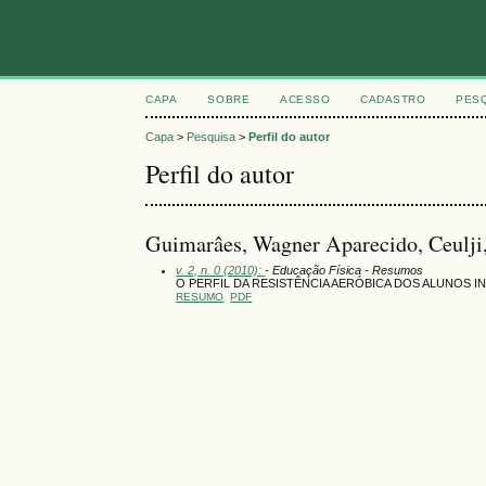
CAPA
SOBRE
ACESSO
CADASTRO
PES
Capa
>
Pesquisa
>
Perfil do autor
Perfil do autor
Guimarâes, Wagner Aparecido, Ceulji,
v. 2, n. 0 (2010):
- Educação Física - Resumos
O PERFIL DA RESISTÊNCIA AERÓBICA DOS ALUNOS I
RESUMO
PDF