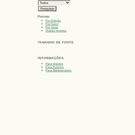
Procurar
Por Edição
Por Autor
Por título
Outras revistas
TAMANHO DE FONTE
INFORMAÇÕES
Para leitores
Para Autores
Para Bibliotecários