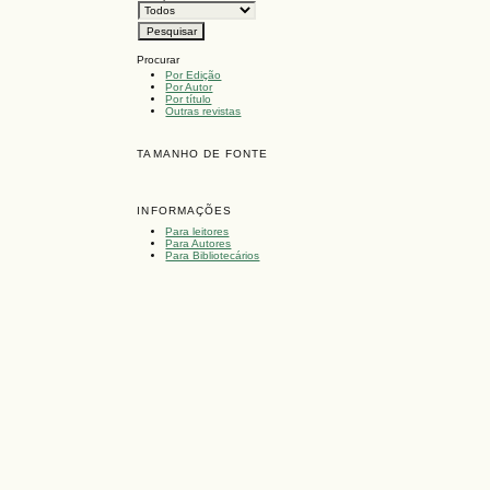
Procurar
Por Edição
Por Autor
Por título
Outras revistas
TAMANHO DE FONTE
INFORMAÇÕES
Para leitores
Para Autores
Para Bibliotecários