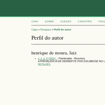
CAPA
SOBRE
ACESSO
CADASTRO
PES
Capa
>
Pesquisa
>
Perfil do autor
Perfil do autor
henrique de moura, luiz
v. 1, n. 0 (2011):
- Fisioterapia - Resumos
A PREVALENCIA DE DERMATITE POR ESCABIOSE NO 
DETALHES