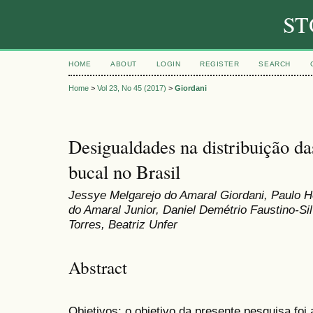
ST
HOME
ABOUT
LOGIN
REGISTER
SEARCH
Home
>
Vol 23, No 45 (2017)
>
Giordani
Desigualdades na distribuição da
bucal no Brasil
Jessye Melgarejo do Amaral Giordani, Paulo He
do Amaral Junior, Daniel Demétrio Faustino-S
Torres, Beatriz Unfer
Abstract
Objetivos: o objetivo da presente pesquisa foi