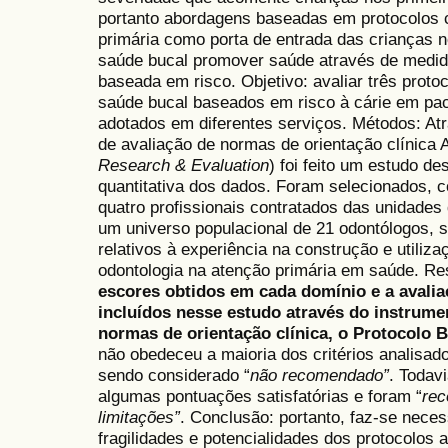
portanto abordagens baseadas em protocolos c
primária como porta de entrada das crianças n
saúde bucal promover saúde através de medid
baseada em risco. Objetivo: avaliar três proto
saúde bucal baseados em risco à cárie em pac
adotados em diferentes serviços. Métodos: At
de avaliação de normas de orientação clínica
Research & Evaluation
) foi feito um estudo de
quantitativa dos dados. Foram selecionados, c
quatro profissionais contratados das unidade
um universo populacional de 21 odontólogos, s
relativos à experiência na construção e utiliz
odontologia na atenção primária em saúde. Re
escores obtidos em cada domínio e a avalia
incluídos nesse estudo através do instrum
normas de orientação clínica, o
Protocolo B
não obedeceu a maioria dos critérios analisado
sendo considerado “
não recomendado”
. Todav
algumas pontuações satisfatórias e foram “
rec
limitações”
. Conclusão: portanto, faz-se nece
fragilidades e potencialidades dos protocolos 