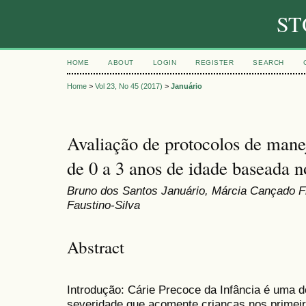
ST
HOME
ABOUT
LOGIN
REGISTER
SEARCH
Home
>
Vol 23, No 45 (2017)
>
Januário
Avaliação de protocolos de mane
de 0 a 3 anos de idade baseada n
Bruno dos Santos Januário, Márcia Cançado Fi
Faustino-Silva
Abstract
Introdução: Cárie Precoce da Infância é uma d
severidade que acomente crianças nos primeir