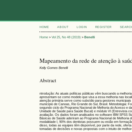
HOME
ABOUT
LOGIN
REGISTER
SEARC
Home
>
Vol 25, No 48 (2019)
>
Benelli
Mapeamento da rede de atenção à saú
Kelly Gomes Benelli
Abstract
ntrodução: As atuais políticas públicas vêm buscando a melhori
apresentam-se como modelo que visa a essa melhoria nas locali
atenção primária serve como subsídio para gestores municipais
município de Canoas, Rio Grande do Sul, Brasil. Metodologia:
segundo ciclo do Programa Nacional de Melhoria do Acesso e da
Unidade de Saúde para Saúde Bucal) e módulo VI (Entrevista co
avaliação. Os dados foram analisados no software IBM SPSS Stat
Básicas de Saúde aderiram ao Programa Nacional de Melhoria d
modalidade I, 90% dos dentistas possuem ou estão em formaçã
disso, todas as equipes têm disponível, por parte da rede, ofer
tomadas de decisões e novas propostas com o intuito de melhora