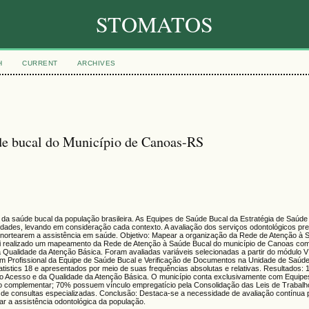
STOMATOS
H
CURRENT
ARCHIVES
de bucal do Município de Canoas-RS
a da saúde bucal da população brasileira. As Equipes de Saúde Bucal da Estratégia de Saúde
dades, levando em consideração cada contexto. A avaliação dos serviços odontológicos pr
 nortearem a assistência em saúde. Objetivo: Mapear a organização da Rede de Atenção à 
 Foi realizado um mapeamento da Rede de Atenção à Saúde Bucal do município de Canoas co
 Qualidade da Atenção Básica. Foram avaliadas variáveis selecionadas a partir do módulo
m Profissional da Equipe de Saúde Bucal e Verificação de Documentos na Unidade de Saúde)
istics 18 e apresentados por meio de suas frequências absolutas e relativas. Resultados:
o Acesso e da Qualidade da Atenção Básica. O município conta exclusivamente com Equipe
o complementar; 70% possuem vínculo empregatício pela Consolidação das Leis de Trabalh
ta de consultas especializadas. Conclusão: Destaca-se a necessidade de avaliação contínua 
r a assistência odontológica da população.