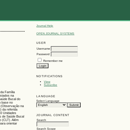
Journal Help
OPEN JOURNAL SYSTEMS
USER
Username
Password
Remember me
NOTIFICATIONS
View
Subscribe
 da Família
estados na
LANGUAGE
Saúde Bucal do
Select Language
m base no
 V (Observação na
 da referida
 10 Unidades
JOURNAL CONTENT
s de Saúde Bucal
o (CLT). Além
Search
para orientar
Search Scope