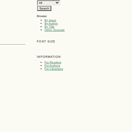
Browse
By Issue
By Author
By Title
Other Journals
FONT SIZE
INFORMATION
For Readers
For Authors
For Librarians