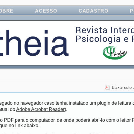
OBRE
ACESSO
CADASTRO
P
Baixar este
egado no navegador caso tenha instalado um plugin de leitura 
atual do
Adobe Acrobat Reader
).
vo PDF para o computador, de onde poderá abrí-lo com o leitor
que no link abaixo.