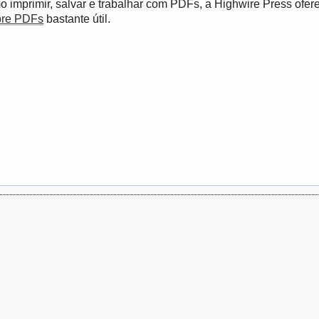
 imprimir, salvar e trabalhar com PDFs, a Highwire Press ofer
bre PDFs
bastante útil.