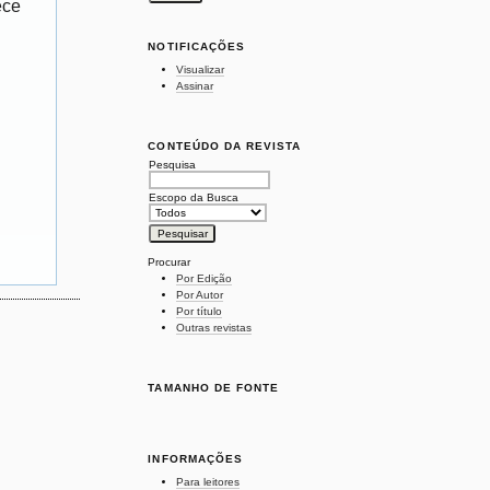
ece
NOTIFICAÇÕES
Visualizar
Assinar
CONTEÚDO DA REVISTA
Pesquisa
Escopo da Busca
Procurar
Por Edição
Por Autor
Por título
Outras revistas
TAMANHO DE FONTE
INFORMAÇÕES
Para leitores