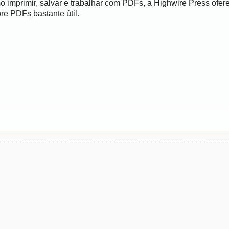
 imprimir, salvar e trabalhar com PDFs, a Highwire Press ofer
bre PDFs
bastante útil.