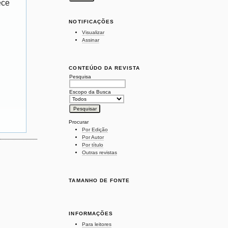
ece
NOTIFICAÇÕES
Visualizar
Assinar
CONTEÚDO DA REVISTA
Pesquisa
Escopo da Busca
Procurar
Por Edição
Por Autor
Por título
Outras revistas
TAMANHO DE FONTE
INFORMAÇÕES
Para leitores