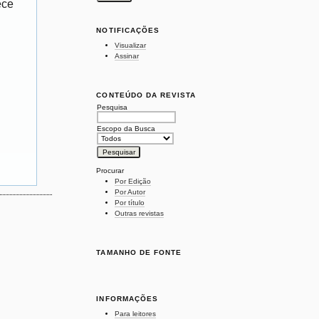
ece
NOTIFICAÇÕES
Visualizar
Assinar
CONTEÚDO DA REVISTA
Pesquisa
Escopo da Busca
Procurar
Por Edição
Por Autor
Por título
Outras revistas
TAMANHO DE FONTE
INFORMAÇÕES
Para leitores