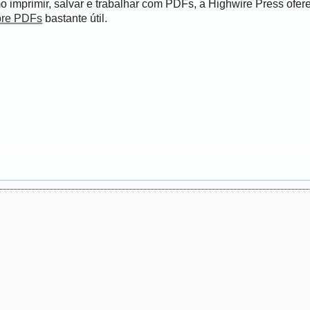
 imprimir, salvar e trabalhar com PDFs, a Highwire Press ofer
bre PDFs
bastante útil.