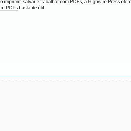
 imprimir, salvar e trabalhar com PDFs, a Highwire Press ofer
bre PDFs
bastante útil.