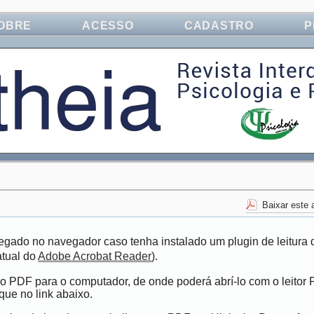
OBRE
ACESSO
CADASTRO
P
Baixar este
egado no navegador caso tenha instalado um plugin de leitura 
atual do
Adobe Acrobat Reader
).
vo PDF para o computador, de onde poderá abrí-lo com o leitor
que no link abaixo.