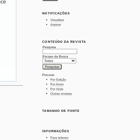
ece
NOTIFICAÇÕES
Visualizar
Assinar
CONTEÚDO DA REVISTA
Pesquisa
Escopo da Busca
Procurar
Por Edição
Por Autor
Por título
Outras revistas
TAMANHO DE FONTE
INFORMAÇÕES
Para leitores