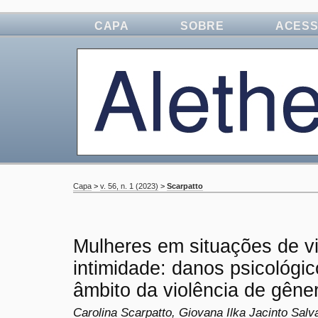
CAPA
SOBRE
ACES
Capa
>
v. 56, n. 1 (2023)
>
Scarpatto
Mulheres em situações de v
intimidade: danos psicológi
âmbito da violência de gêne
Carolina Scarpatto, Giovana Ilka Jacinto Sal