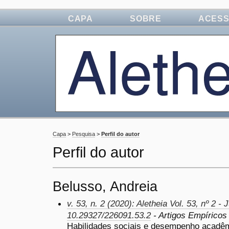
CAPA
SOBRE
ACES
Capa
>
Pesquisa
>
Perfil do autor
Perfil do autor
Belusso, Andreia
v. 53, n. 2 (2020): Aletheia Vol. 53, nº 2 - 
10.29327/226091.53.2
- Artigos Empírico
Habilidades sociais e desempenho acadêm