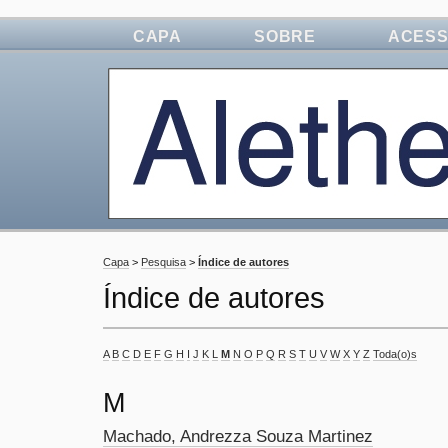
CAPA
SOBRE
ACES
Capa
>
Pesquisa
>
Índice de autores
Índice de autores
A
B
C
D
E
F
G
H
I
J
K
L
M
N
O
P
Q
R
S
T
U
V
W
X
Y
Z
Toda(o)s
M
Machado, Andrezza Souza Martinez