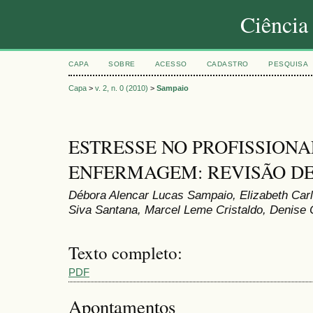
Ciência
CAPA
SOBRE
ACESSO
CADASTRO
PESQUISA
Capa
>
v. 2, n. 0 (2010)
>
Sampaio
ESTRESSE NO PROFISSIONA
ENFERMAGEM: REVISÃO DE
Débora Alencar Lucas Sampaio, Elizabeth Carl
Siva Santana, Marcel Leme Cristaldo, Denise 
Texto completo:
PDF
Apontamentos