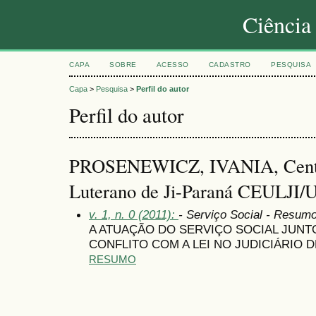
Ciência
CAPA
SOBRE
ACESSO
CADASTRO
PESQUISA
Capa
>
Pesquisa
>
Perfil do autor
Perfil do autor
PROSENEWICZ, IVANIA, Centro
Luterano de Ji-Paraná CEULJI/
v. 1, n. 0 (2011):
- Serviço Social - Resum
A ATUAÇÃO DO SERVIÇO SOCIAL JUN
CONFLITO COM A LEI NO JUDICIÁRIO D
RESUMO