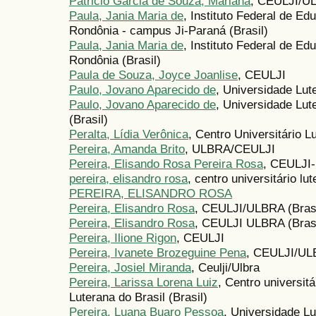
Patricio Garcia de Souza, Mariana
, CEULJI/U
Paula, Jania Maria de
, Instituto Federal de Ed
Rondônia - campus Ji-Paraná (Brasil)
Paula, Jania Maria de
, Instituto Federal de Ed
Rondônia (Brasil)
Paula de Souza, Joyce Joanlise
, CEULJI
Paulo, Jovano Aparecido de
, Universidade Lute
Paulo, Jovano Aparecido de
, Universidade Lute
(Brasil)
Peralta, Lídia Verônica
, Centro Universitário L
Pereira, Amanda Brito
, ULBRA/CEULJI
Pereira, Elisando Rosa Pereira Rosa
, CEULJI-
pereira, elisandro rosa
, centro universitário lut
PEREIRA, ELISANDRO ROSA
Pereira, Elisandro Rosa
, CEULJI/ULBRA (Brasi
Pereira, Elisandro Rosa
, CEULJI ULBRA (Brasi
Pereira, Ilione Rigon
, CEULJI
Pereira, Ivanete Brozeguine Pena
, CEULJI/ULB
Pereira, Josiel Miranda
, Ceulji/Ulbra
Pereira, Larissa Lorena Luiz
, Centro universit
Luterana do Brasil (Brasil)
Pereira, Luana Buaro Pessoa
, Universidade Lu