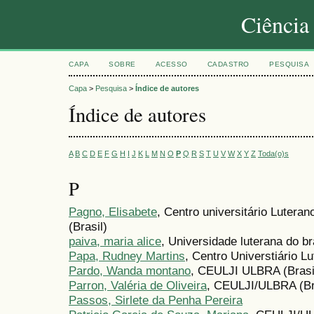
Ciência
CAPA
SOBRE
ACESSO
CADASTRO
PESQUISA
Capa
>
Pesquisa
>
Índice de autores
Índice de autores
A
B
C
D
E
F
G
H
I
J
K
L
M
N
O
P
Q
R
S
T
U
V
W
X
Y
Z
Toda(o)s
P
Pagno, Elisabete
, Centro universitário Luteran
(Brasil)
paiva, maria alice
, Universidade luterana do bra
Papa, Rudney Martins
, Centro Universtiário Lu
Pardo, Wanda montano
, CEULJI ULBRA (Brasi
Parron, Valéria de Oliveira
, CEULJI/ULBRA (Br
Passos, Sirlete da Penha Pereira