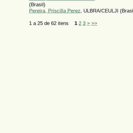
(Brasil)
Pereira, Priscilla Perez
, ULBRA/CEULJI (Brasi
1 a 25 de 62 itens
1
2
3
>
>>