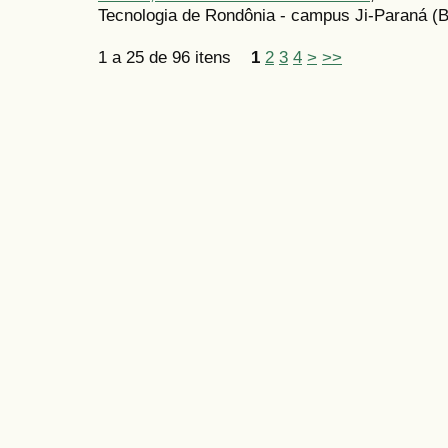
Tecnologia de Rondônia - campus Ji-Paraná (B
1 a 25 de 96 itens
1
2
3
4
>
>>