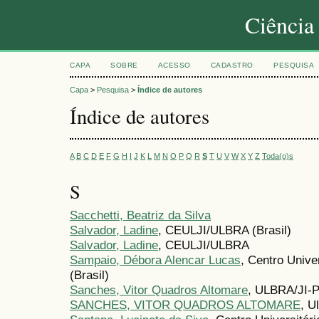
Ciência
CAPA
SOBRE
ACESSO
CADASTRO
PESQUISA
Capa
>
Pesquisa
>
Índice de autores
Índice de autores
A
B
C
D
E
F
G
H
I
J
K
L
M
N
O
P
Q
R
S
T
U
V
W
X
Y
Z
Toda(o)s
S
Sacchetti, Beatriz da Silva
Salvador, Ladine
, CEULJI/ULBRA (Brasil)
Salvador, Ladine
, CEULJI/ULBRA
Sampaio, Débora Alencar Lucas
, Centro Unive
(Brasil)
Sanches, Vitor Quadros Altomare
, ULBRA/JI-
SANCHES, VITOR QUADROS ALTOMARE
, U