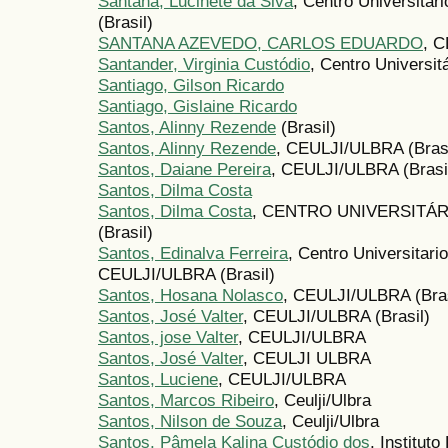
Santana, Lucinete da Siva
, Centro Universitár
(Brasil)
SANTANA AZEVEDO, CARLOS EDUARDO
, 
Santander, Virginia Custódio
, Centro Universit
Santiago, Gilson Ricardo
Santiago, Gislaine Ricardo
Santos, Alinny Rezende
(Brasil)
Santos, Alinny Rezende
, CEULJI/ULBRA (Brasi
Santos, Daiane Pereira
, CEULJI/ULBRA (Brasi
Santos, Dilma Costa
Santos, Dilma Costa
, CENTRO UNIVERSITÁR
(Brasil)
Santos, Edinalva Ferreira
, Centro Universitari
CEULJI/ULBRA (Brasil)
Santos, Hosana Nolasco
, CEULJI/ULBRA (Bras
Santos, José Valter
, CEULJI/ULBRA (Brasil)
Santos, jose Valter
, CEULJI/ULBRA
Santos, José Valter
, CEULJI ULBRA
Santos, Luciene
, CEULJI/ULBRA
Santos, Marcos Ribeiro
, Ceulji/Ulbra
Santos, Nilson de Souza
, Ceulji/Ulbra
Santos, Pâmela Kalina Custódio dos
, Institut