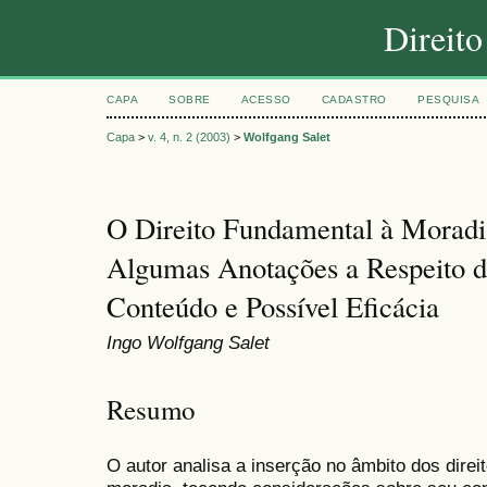
Direit
CAPA
SOBRE
ACESSO
CADASTRO
PESQUISA
Capa
>
v. 4, n. 2 (2003)
>
Wolfgang Salet
O Direito Fundamental à Moradia
Algumas Anotações a Respeito d
Conteúdo e Possível Eficácia
Ingo Wolfgang Salet
Resumo
O autor analisa a inserção no âmbito dos direi