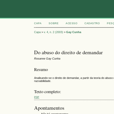
CAPA
SOBRE
ACESSO
CADASTRO
PES
Capa
>
v. 4, n. 2 (2003)
>
Gay Cunha
Do abuso do direito de demandar
Rosanne Gay Cunha
Resumo
Analisando-se o direito de demandar, a partir da teoria do abuso
razoabilidade.
Texto completo:
PDF
Apontamentos
Não há apontamentos.