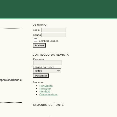
USUÁRIO
Login
Senha
Lembrar usuário
CONTEÚDO DA REVISTA
Pesquisa
Escopo da Busca
roporcionalidade e
Procurar
Por Edição
Por Autor
Por título
Outras revistas
TAMANHO DE FONTE