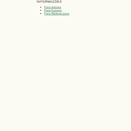
INFORMAÇÕES
Para leitores
Para Autores
Para Bibliotecários