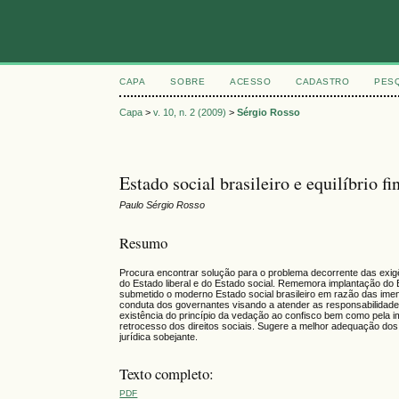
CAPA
SOBRE
ACESSO
CADASTRO
PES
Capa
>
v. 10, n. 2 (2009)
>
Sérgio Rosso
Estado social brasileiro e equilíbrio fi
Paulo Sérgio Rosso
Resumo
Procura encontrar solução para o problema decorrente das exigên
do Estado liberal e do Estado social. Rememora implantação do 
submetido o moderno Estado social brasileiro em razão das imens
conduta dos governantes visando a atender as responsabilidades
existência do princípio da vedação ao confisco bem como pela im
retrocesso dos direitos sociais. Sugere a melhor adequação dos
jurídica sobejante.
Texto completo:
PDF