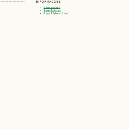
INFORMAÇÕES
Para leitores
Para Autores
Para Bibliotecários