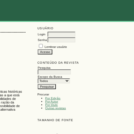
USUÁRIO
Login
Senha
Lembrar usuário
CONTEÚDO DA REVISTA
Pesquisa
Escopo da Busca
ticas históricas
Procurar
ias a que está
Por Edição
ilidades de
Por Autor
m razão da
Por título
ssibilidade de
Outras revistas
alternativa
TAMANHO DE FONTE