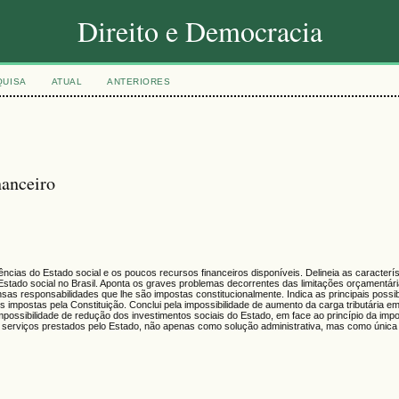
Direito e Democracia
QUISA
ATUAL
ANTERIORES
nanceiro
cias do Estado social e os poucos recursos financeiros disponíveis. Delineia as caracterís
Estado social no Brasil. Aponta os graves problemas decorrentes das limitações orçamentár
as responsabilidades que lhe são impostas constitucionalmente. Indica as principais possib
 impostas pela Constituição. Conclui pela impossibilidade de aumento da carga tributária e
possibilidade de redução dos investimentos sociais do Estado, em face ao princípio da impo
 serviços prestados pelo Estado, não apenas como solução administrativa, mas como única 