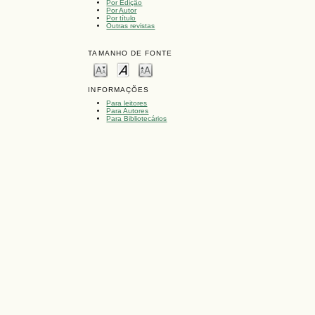
Por Edição
Por Autor
Por título
Outras revistas
TAMANHO DE FONTE
INFORMAÇÕES
Para leitores
Para Autores
Para Bibliotecários