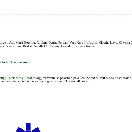
aigen, Ana Marli Hoernig, Antônio Batista Pereira, Vera Kern Hofmann, Claudia Lisete Oliveira
rora Favero Reis, Beatriz Petrella Dos Santos, Everaldo Fonseca Rocha
ção 4.0 Internacional
.
https://periodicos-ulbrabra.org
, estiveram se passando pela Acta Scientiae, utilizando nosso nome
lhamos cautela para evitar serem enganados por sites semelhantes.