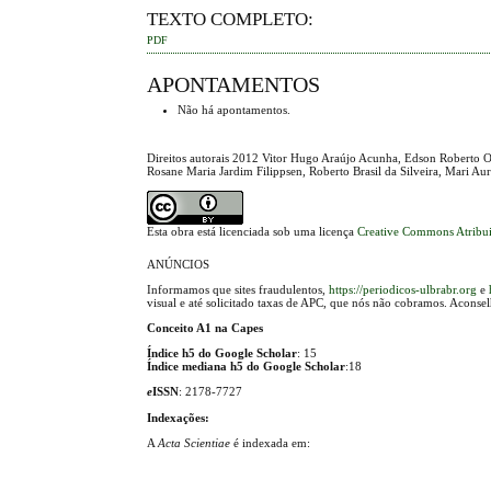
TEXTO COMPLETO:
PDF
APONTAMENTOS
Não há apontamentos.
Direitos autorais 2012 Vitor Hugo Araújo Acunha, Edson Roberto O
Rosane Maria Jardim Filippsen, Roberto Brasil da Silveira, Mari Au
Esta obra está licenciada sob uma licença
Creative Commons Atribui
ANÚNCIOS
Informamos que sites fraudulentos,
https://periodicos-ulbrabr.org
e
visual e até solicitado taxas de APC, que nós não cobramos. Aconse
Conceito A1 na Capes
Índice h5 do Google Scholar
: 15
Índice mediana h5 do Google Scholar
:18
e
ISSN
: 2178-7727
Indexações:
A
Acta Scientiae
é indexada em: