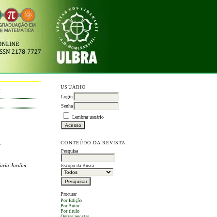
USUÁRIO
M
Login
Senha
Lembrar usuário
-
CONTEÚDO DA REVISTA
Pesquisa
aria Jardim
Escopo da Busca
Procurar
Por Edição
Por Autor
Por título
Outras revistas