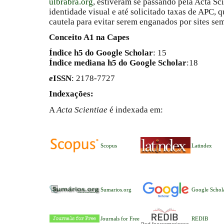
ulbrabra.org
, estiveram se passando pela Acta Sc
identidade visual e até solicitado taxas de APC
cautela para evitar serem enganados por sites se
Conceito A1 na Capes
Índice h5 do Google Scholar
: 15
Índice mediana h5 do Google Scholar
:18
e
ISSN
: 2178-7727
Indexações:
A
Acta Scientiae
é indexada em:
Scopus
Latindex
Sumarios.org
Google Schol
Journals for Free
REDIB