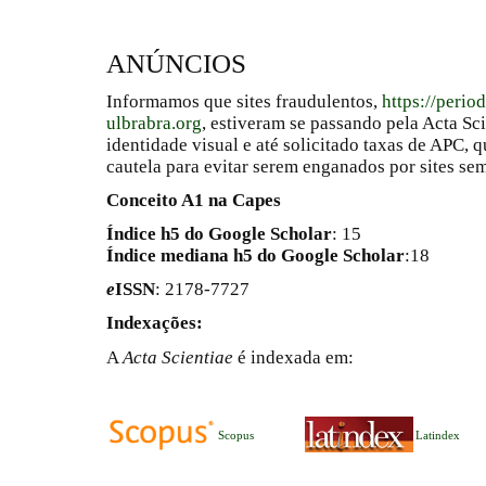
ANÚNCIOS
Informamos que sites fraudulentos,
https://perio
ulbrabra.org
, estiveram se passando pela Acta Sc
identidade visual e até solicitado taxas de APC
cautela para evitar serem enganados por sites se
Conceito A1 na Capes
Índice h5 do Google Scholar
: 15
Índice mediana h5 do Google Scholar
:18
e
ISSN
: 2178-7727
Indexações:
A
Acta Scientiae
é indexada em:
Scopus
Latindex