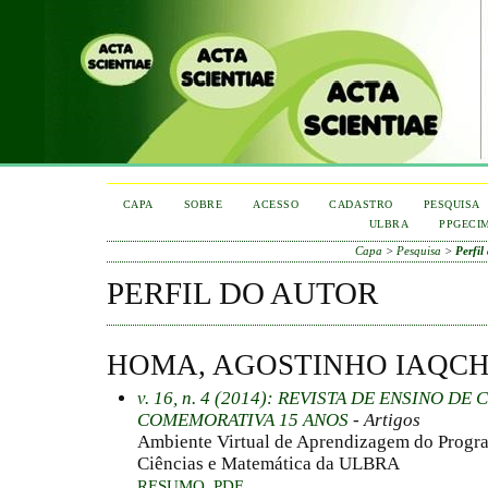
CAPA
SOBRE
ACESSO
CADASTRO
PESQUISA
ULBRA
PPGECI
Capa
>
Pesquisa
>
Perfil
PERFIL DO AUTOR
HOMA, AGOSTINHO IAQCH
v. 16, n. 4 (2014): REVISTA DE ENSINO D
COMEMORATIVA 15 ANOS
- Artigos
Ambiente Virtual de Aprendizagem do Progr
Ciências e Matemática da ULBRA
RESUMO
PDF