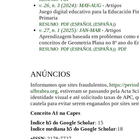
v. 26, n. 3 (2024): MAY-AUG
- Artigos
Juego digital educativo para la Educación Fin
Primaria
RESUMO
PDF (ESPAÑOL (ESPAÑA))
v. 27, n. 1 (2025): JAN-MAR
- Artigos
Aprendizagem baseada em problemas como es
conceitos de Geometria Plana no 8º ano do 
RESUMO
PDF (ESPAÑOL (ESPAÑA))
PDF
ANÚNCIOS
Informamos que sites fraudulentos,
https://perio
ulbrabra.org
, estiveram se passando pela Acta Sc
identidade visual e até solicitado taxas de APC
cautela para evitar serem enganados por sites se
Conceito A1 na Capes
Índice h5 do Google Scholar
: 15
Índice mediana h5 do Google Scholar
:18
e
ISSN
: 2178-7727