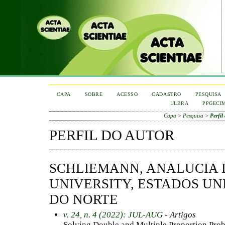
CAPA
SOBRE
ACESSO
CADASTRO
PESQUISA
ULBRA
PPGECI
Capa
>
Pesquisa
>
Perfil
PERFIL DO AUTOR
SCHLIEMANN, ANALUCIA D
UNIVERSITY, ESTADOS UN
DO NORTE
v. 24, n. 4 (2022): JUL-AUG
- Artigos
Solving Double and Multiple Proportion Prob