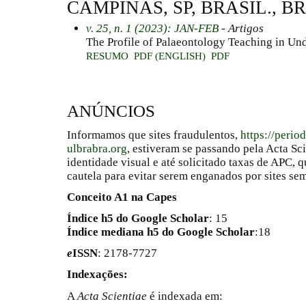
CAMPINAS, SP, BRASIL., B
v. 25, n. 1 (2023): JAN-FEB
- Artigos
The Profile of Palaeontology Teaching in Un
RESUMO
PDF (ENGLISH)
PDF
ANÚNCIOS
Informamos que sites fraudulentos,
https://perio
ulbrabra.org
, estiveram se passando pela Acta Sc
identidade visual e até solicitado taxas de APC
cautela para evitar serem enganados por sites se
Conceito A1 na Capes
Índice h5 do Google Scholar
: 15
Índice mediana h5 do Google Scholar
:18
e
ISSN
: 2178-7727
Indexações:
A
Acta Scientiae
é indexada em: